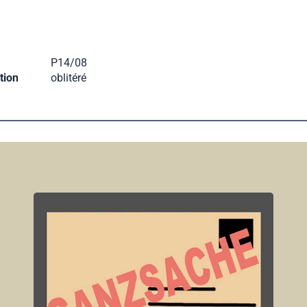
P14/08
tion
oblitéré