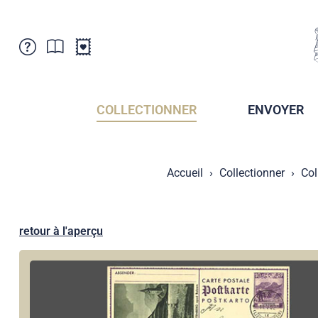
Service Clientele
Actualités
Points de vente
Abonnement
COLLECTIONNER
ENVOYER
Newsletter
Brochures
Archives des Brochures
Musée de la poste du Liechtenstein
Accueil
Collectionner
Col
Archives des timbrage
Sociétés de collectionneurs
Presse / Médias
Crypto Timbres
Principauté de Liechtenstein
Postcrossing
retour à l'aperçu
Stamp Manager