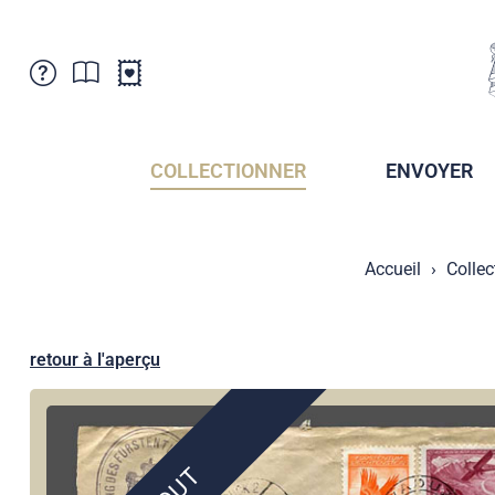
Service Clientele
Actualités
Points de vente
Abonnement
COLLECTIONNER
ENVOYER
Newsletter
Brochures
Archives des Brochures
Musée de la poste du Liechtenstein
Accueil
Collec
Archives des timbrage
Sociétés de collectionneurs
Presse / Médias
Crypto Timbres
Principauté de Liechtenstein
Postcrossing
retour à l'aperçu
Stamp Manager