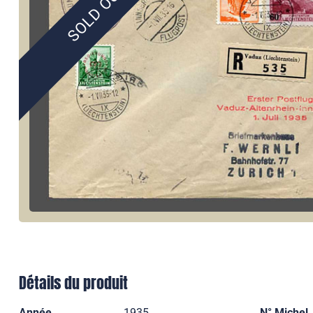
SOLD OUT
Détails du produit
Année
1935
N° Michel