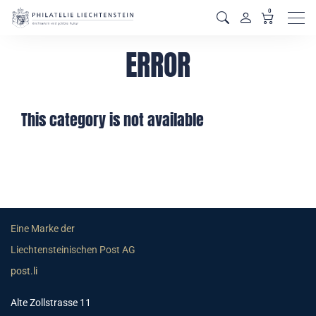
0
Men
ERROR
This category is not available
Eine Marke der
Liechtensteinischen Post AG
post.li
Alte Zollstrasse 11