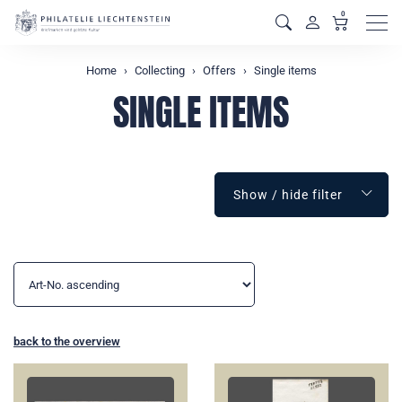
0
Men
Home
Collecting
Offers
Single items
SINGLE ITEMS
Show / hide filter
back to the overview