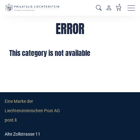
0
Men
ERROR
This category is not available
Eine Marke der
Liechtensteinischen Post AG
post.li
Alte Zollstrasse 11