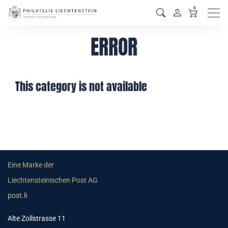
0
Men
ERROR
This category is not available
Eine Marke der
Liechtensteinischen Post AG
post.li
Alte Zollstrasse 11