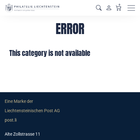
0
Men
ERROR
This category is not available
Eine Marke der
Liechtensteinischen Post AG
post.li
Alte Zollstrasse 11