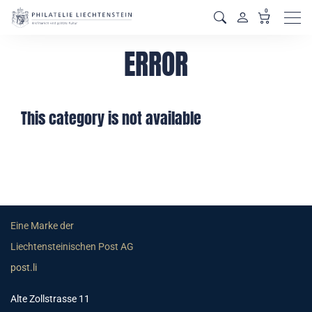
0
Men
ERROR
This category is not available
Eine Marke der
Liechtensteinischen Post AG
post.li
Alte Zollstrasse 11