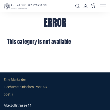
0
Men
ERROR
This category is not available
Eine Marke der
Liechtensteinischen Post AG
post.li
Alte Zollstrasse 11