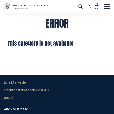
0
Men
ERROR
This category is not available
Eine Marke der
Liechtensteinischen Post AG
post.li
Alte Zollstrasse 11