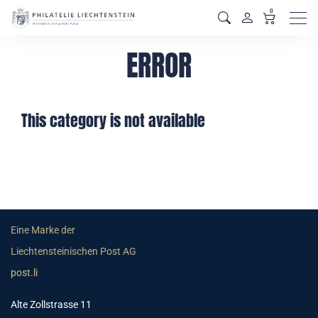
0
Men
ERROR
This category is not available
Eine Marke der
Liechtensteinischen Post AG
post.li
Alte Zollstrasse 11