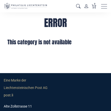
0
Men
ERROR
This category is not available
Eine Marke der
Liechtensteinischen Post AG
post.li
Alte Zollstrasse 11