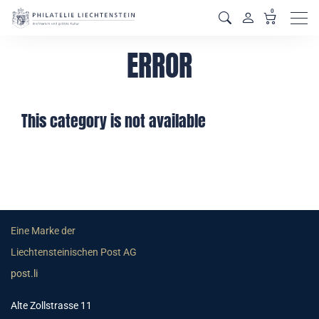
0
Men
ERROR
This category is not available
Eine Marke der
Liechtensteinischen Post AG
post.li
Alte Zollstrasse 11