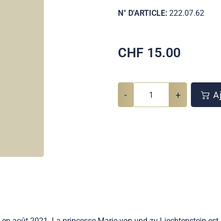
N° D'ARTICLE:
222.07.62
CHF
15.00
-
+
Aj
e en août 2021. La princesse Marie von und zu Liechtenstein es