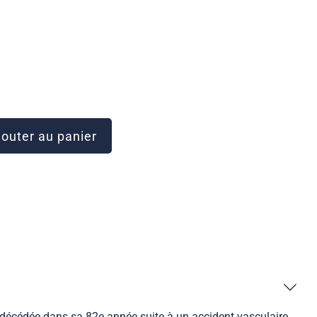
outer au panier
t décédée dans sa 82e année suite à un accident vasculaire