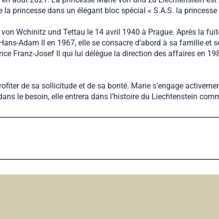
de la princesse dans un élégant bloc spécial « S.A.S. la princesse
n Wchinitz und Tettau le 14 avril 1940 à Prague. Après la fuite
ans-Adam II en 1967, elle se consacre d’abord à sa famille et s
e Franz-Josef II qui lui délègue la direction des affaires en 1
profiter de sa sollicitude et de sa bonté. Marie s’engage activem
ns le besoin, elle entrera dans l’histoire du Liechtenstein co