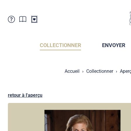
Service Clientele
Actualités
Points de vente
Abonnement
COLLECTIONNER
ENVOYER
Newsletter
Brochures
Archives des Brochures
Musée de la poste du Liechtenstein
Accueil
Collectionner
Aper
Archives des timbrage
Sociétés de collectionneurs
Presse / Médias
Crypto Timbres
Principauté de Liechtenstein
Postcrossing
retour à l'aperçu
Stamp Manager