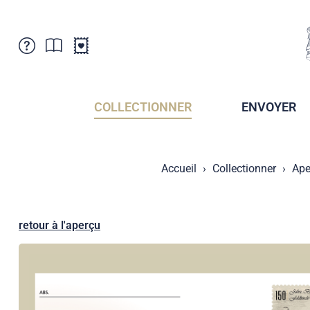
Service Clientele
Actualités
Points de vente
Abonnement
COLLECTIONNER
ENVOYER
Newsletter
Brochures
Archives des Brochures
Musée de la poste du Liechtenstein
Accueil
Collectionner
Ape
Archives des timbrage
Sociétés de collectionneurs
Presse / Médias
Crypto Timbres
Principauté de Liechtenstein
Postcrossing
retour à l'aperçu
Stamp Manager