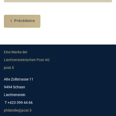
Précédente
Eine Marke der
Liechtensteinischen Post AG
post.li
Alte Zollstrasse 11
9494 Schaan
Liechtenstein
T +423 399 44 66
philatelie@post.li