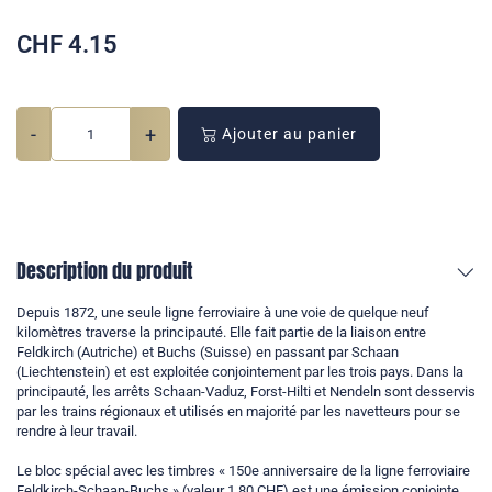
CHF
4.15
-
+
Ajouter au panier
Description du produit
Depuis 1872, une seule ligne ferroviaire à une voie de quelque neuf
kilomètres traverse la principauté. Elle fait partie de la liaison entre
Feldkirch (Autriche) et Buchs (Suisse) en passant par Schaan
(Liechtenstein) et est exploitée conjointement par les trois pays. Dans la
principauté, les arrêts Schaan-Vaduz, Forst-Hilti et Nendeln sont desservis
par les trains régionaux et utilisés en majorité par les navetteurs pour se
rendre à leur travail.
Le bloc spécial avec les timbres « 150e anniversaire de la ligne ferroviaire
Feldkirch-Schaan-Buchs » (valeur 1,80 CHF) est une émission conjointe