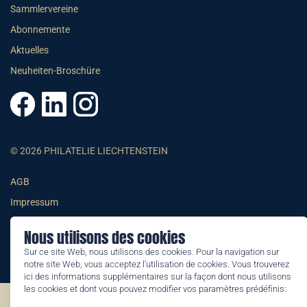
Sammlervereine
Abonnemente
Aktuelles
Neuheiten-Broschüre
© 2026 PHILATELIE LIECHTENSTEIN
AGB
Impressum
Datenschutzerklärung
Nous utilisons des cookies
Sur ce site Web, nous utilisons des cookies. Pour la navigation sur
notre site Web, vous acceptez l'utilisation de cookies. Vous trouverez
ici des informations supplémentaires sur la façon dont nous utilisons
les cookies et dont vous pouvez modifier vos paramètres prédéfinis:
©2026 by Philatelie Liechtenstein | All rights reserved