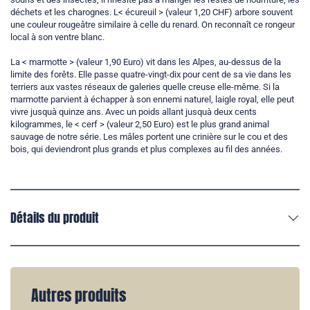
déchets et les charognes. L< écureuil > (valeur 1,20 CHF) arbore souvent
une couleur rougeâtre similaire à celle du renard. On reconnaît ce rongeur
local à son ventre blanc.
La < marmotte > (valeur 1,90 Euro) vit dans les Alpes, au-dessus de la
limite des forêts. Elle passe quatre-vingt-dix pour cent de sa vie dans les
terriers aux vastes réseaux de galeries quelle creuse elle-même. Si la
marmotte parvient à échapper à son ennemi naturel, laigle royal, elle peut
vivre jusquà quinze ans. Avec un poids allant jusquà deux cents
kilogrammes, le < cerf > (valeur 2,50 Euro) est le plus grand animal
sauvage de notre série. Les mâles portent une crinière sur le cou et des
bois, qui deviendront plus grands et plus complexes au fil des années.
Détails du produit
Autres produits