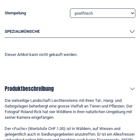
Stempelung
SPEZIALWÜNSCHE
Dieser Artikel kann nicht gekauft werden.
Produktbeschreibung
Die vielseitige Landschaft Liechtensteins mit ihren Tal-, Hang- und
Gebirgslagen beherbergt eine grosse Vielfalt an Tieren und Pflanzen. Der
Fotograf Roland Rick hat vier Wildtiere in ihrer natürlichen Umgebung mit
seiner Kamera eingefangen.
Der <Fuchs> (Wertstufe CHF 1.00) ist in Wäldern, auf Wiesen und
gelegentlich auch in Siedlungsgebieten anzutreffen. Er ist ein Allesfresser
und scheut neben Mäusen und Insekten auch keine Essensreste, Abfälle