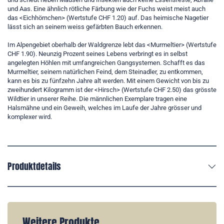
und Aas. Eine ähnlich rötliche Färbung wie der Fuchs weist meist auch
das <Eichhörnchen> (Wertstufe CHF 1.20) auf. Das heimische Nagetier
lässt sich an seinem weiss gefärbten Bauch erkennen.
Im Alpengebiet oberhalb der Waldgrenze lebt das <Murmeltier> (Wertstufe
CHF 1.90). Neunzig Prozent seines Lebens verbringt es in selbst
angelegten Höhlen mit umfangreichen Gangsystemen. Schafft es das
Murmeltier, seinem natürlichen Feind, dem Steinadler, zu entkommen,
kann es bis zu fünfzehn Jahre alt werden. Mit einem Gewicht von bis zu
zweihundert Kilogramm ist der <Hirsch> (Wertstufe CHF 2.50) das grösste
Wildtier in unserer Reihe. Die männlichen Exemplare tragen eine
Halsmähne und ein Geweih, welches im Laufe der Jahre grösser und
komplexer wird.
Produktdetails
Weitere Produkte