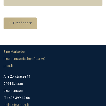
Précédente
Eine Marke der
Liechtensteinischen Post AG
post.li
Alte Zollstrasse 11
9494 Schaan
Liechtenstein
T +423 399 44 66
philatelie@post.li