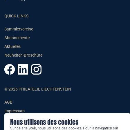
QUICK LINKS
Sammlervereine
Abonnemente
Aktuelles
Neuheiten-Broschüre
© 2026 PHILATELIE LIECHTENSTEIN
AGB
Impressum
Datenschutzerklärung
Nous utilisons des cookies
Sur ce site Web, nous utilisons des cookies. Pour la navigation sur