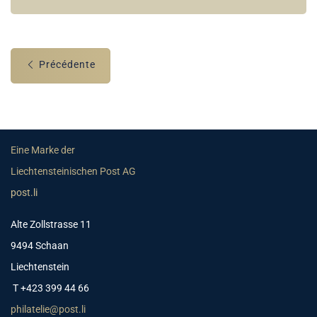
Précédente
Eine Marke der
Liechtensteinischen Post AG
post.li
Alte Zollstrasse 11
9494 Schaan
Liechtenstein
T +423 399 44 66
philatelie@post.li