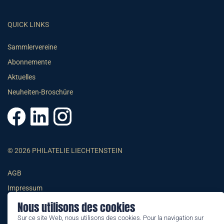
QUICK LINKS
Sammlervereine
Abonnemente
Aktuelles
Neuheiten-Broschüre
© 2026 PHILATELIE LIECHTENSTEIN
AGB
Impressum
Datenschutzerklärung
Nous utilisons des cookies
Sur ce site Web, nous utilisons des cookies. Pour la navigation sur