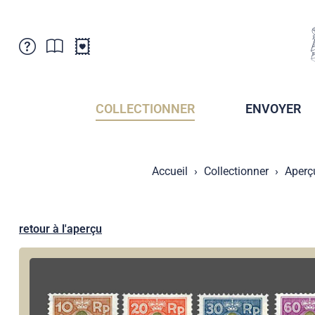
Service Clientele
Actualités
Points de vente
Abonnement
COLLECTIONNER
ENVOYER
Newsletter
Brochures
Archives des Brochures
Musée de la poste du Liechtenstein
Accueil
Collectionner
Aperç
Archives des timbrage
Sociétés de collectionneurs
Presse / Médias
Crypto Timbres
Principauté de Liechtenstein
Postcrossing
retour à l'aperçu
Stamp Manager