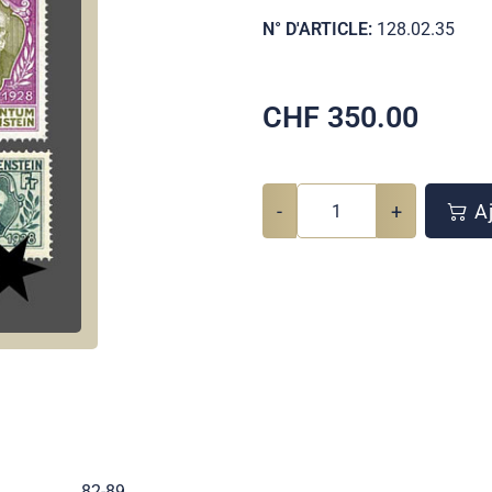
N° D'ARTICLE:
128.02.35
CHF
350.00
-
+
Aj
82-89