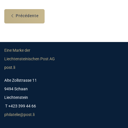
Précédente
Eine Marke der
Liechtensteinischen Post AG
post.li
Alte Zollstrasse 11
9494 Schaan
Liechtenstein
T +423 399 44 66
philatelie@post.li