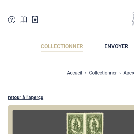
Service Clientele
Actualités
Points de vente
Abonnement
COLLECTIONNER
ENVOYER
Newsletter
Brochures
Archives des Brochures
Musée de la poste du Liechtenstein
Accueil
Collectionner
Aper
Archives des timbrage
Sociétés de collectionneurs
Presse / Médias
Crypto Timbres
Principauté de Liechtenstein
Postcrossing
retour à l'aperçu
Stamp Manager