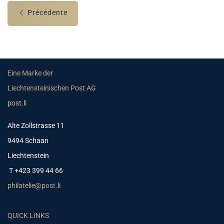
Précédente
Eine Marke der
Liechtensteinischen Post AG
post.li
Alte Zollstrasse 11
9494 Schaan
Liechtenstein
T +423 399 44 66
philatelie@post.li
QUICK LINKS