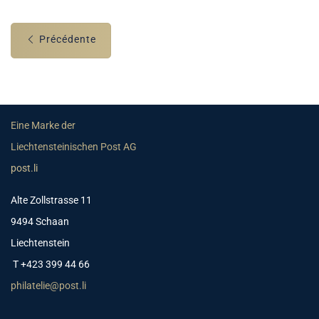
Précédente
Eine Marke der
Liechtensteinischen Post AG
post.li
Alte Zollstrasse 11
9494 Schaan
Liechtenstein
T +423 399 44 66
philatelie@post.li