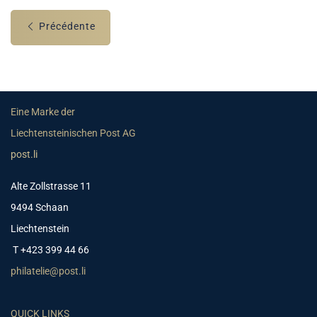
Précédente
Eine Marke der
Liechtensteinischen Post AG
post.li
Alte Zollstrasse 11
9494 Schaan
Liechtenstein
T +423 399 44 66
philatelie@post.li
QUICK LINKS