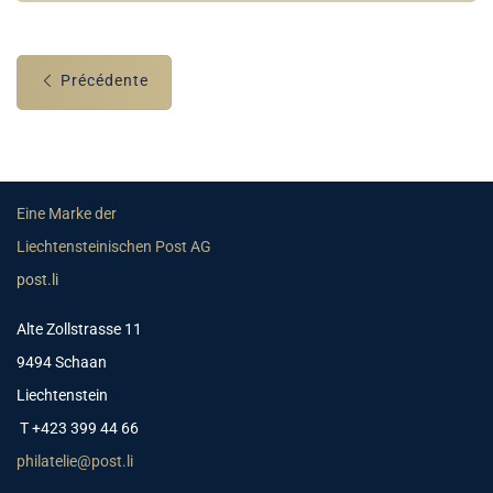
Précédente
Eine Marke der
Liechtensteinischen Post AG
post.li
Alte Zollstrasse 11
9494 Schaan
Liechtenstein
T +423 399 44 66
philatelie@post.li