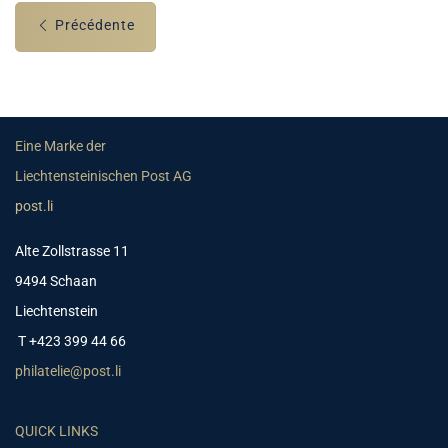
Précédente
Eine Marke der
Liechtensteinischen Post AG
post.li
Alte Zollstrasse 11
9494 Schaan
Liechtenstein
T +423 399 44 66
philatelie@post.li
QUICK LINKS