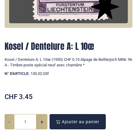
Kosel / Dentelure A: L 10œ
Kosel / Dentelure A: L 10œ (1930) CHF 0.10 Alpage de Bettlerjoch MiNr. 96
A - Timbre-poste spécial neuf avec charnière *
N° D'ARTICLE:
130.02.03f
CHF
3.45
-
+
Ajouter au panier