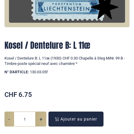
Kosel / Dentelure B: L 11œ
Kosel / Dentelure B: L 11œ (1930) CHF 0.30 Chapelle à Steg MiNr. 99 B -
Timbre-poste spécial neuf avec charnière *
N° D'ARTICLE:
130.03.05f
CHF
6.75
-
+
Ajouter au panier