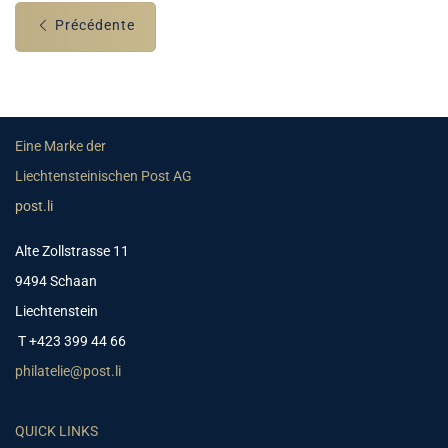
Précédente
Eine Marke der
Liechtensteinischen Post AG
post.li
Alte Zollstrasse 11
9494 Schaan
Liechtenstein
T +423 399 44 66
philatelie@post.li
QUICK LINKS