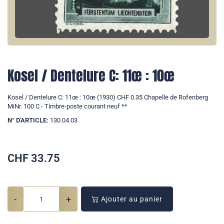
Kosel / Dentelure C: 11œ : 10œ
Kosel / Dentelure C: 11œ : 10œ (1930) CHF 0.35 Chapelle de Rofenberg
MiNr. 100 C - Timbre-poste courant neuf **
N° D'ARTICLE:
130.04.03
CHF
33.75
-
+
Ajouter au panier