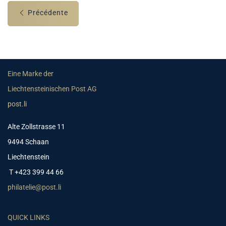
Précédente
Eine Marke der
Liechtensteinischen Post AG
post.li
Alte Zollstrasse 11
9494 Schaan
Liechtenstein
T +423 399 44 66
philatelie@post.li
QUICK LINKS