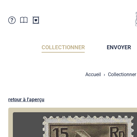
Service Clientele
Actualités
Points de vente
Abonnement
COLLECTIONNER
ENVOYER
Newsletter
Brochures
Archives des Brochures
Musée de la poste du Liechtenstein
Accueil
Collectionner
Archives des timbrage
Sociétés de collectionneurs
Presse / Médias
Crypto Timbres
Principauté de Liechtenstein
Postcrossing
retour à l'aperçu
Stamp Manager