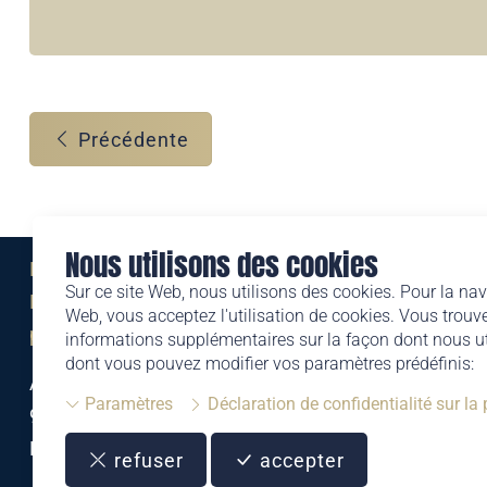
Précédente
Nous utilisons des cookies
Eine Marke der
Sur ce site Web, nous utilisons des cookies. Pour la nav
Liechtensteinischen Post AG
Web, vous acceptez l'utilisation de cookies. Vous trouve
post.li
informations supplémentaires sur la façon dont nous uti
dont vous pouvez modifier vos paramètres prédéfinis:
Alte Zollstrasse 11
Paramètres
Déclaration de confidentialité sur la
9494 Schaan
Liechtenstein
refuser
accepter
T +423 399 44 66