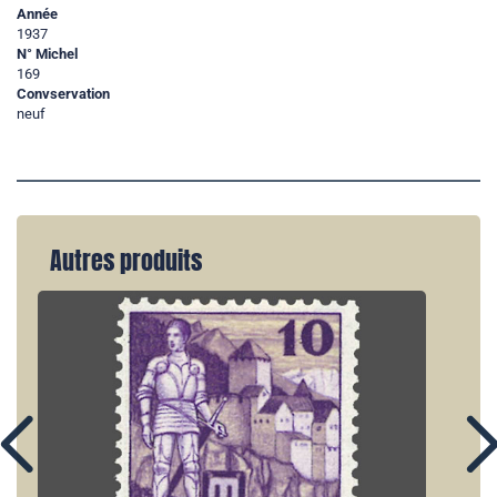
Année
1937
N° Michel
169
Convservation
neuf
Autres produits