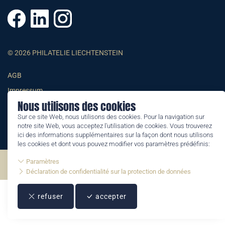
© 2026 PHILATELIE LIECHTENSTEIN
AGB
Impressum
Nous utilisons des cookies
Datenschutzerklärung
Sur ce site Web, nous utilisons des cookies. Pour la navigation sur
notre site Web, vous acceptez l'utilisation de cookies. Vous trouverez
ici des informations supplémentaires sur la façon dont nous utilisons
les cookies et dont vous pouvez modifier vos paramètres prédéfinis:
Paramètres
©2026 by Philatelie Liechtenstein | All rights reserved
Déclaration de confidentialité sur la protection de données
refuser
accepter