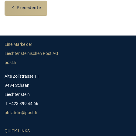
Précédente
Eine Marke der
Liechtensteinischen Post AG
post.li
Alte Zollstrasse 11
9494 Schaan
Liechtenstein
T +423 399 44 66
philatelie@post.li
QUICK LINKS