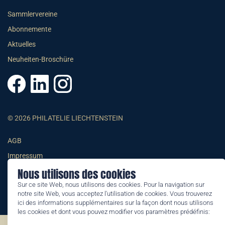
Sammlervereine
Abonnemente
Aktuelles
Neuheiten-Broschüre
© 2026 PHILATELIE LIECHTENSTEIN
AGB
Impressum
Nous utilisons des cookies
Datenschutzerklärung
Sur ce site Web, nous utilisons des cookies. Pour la navigation sur
notre site Web, vous acceptez l'utilisation de cookies. Vous trouverez
ici des informations supplémentaires sur la façon dont nous utilisons
les cookies et dont vous pouvez modifier vos paramètres prédéfinis: