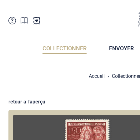
Service Clientele
Actualités
Points de vente
Abonnement
COLLECTIONNER
ENVOYER
Newsletter
Brochures
Archives des Brochures
Musée de la poste du Liechtenstein
Accueil
Collectionne
Archives des timbrage
Sociétés de collectionneurs
Presse / Médias
Crypto Timbres
Principauté de Liechtenstein
Postcrossing
retour à l'aperçu
Stamp Manager