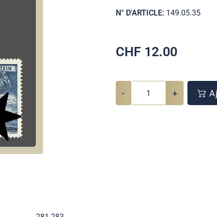
N° D'ARTICLE:
149.05.35
CHF
12.00
-
+
Aj
281-283