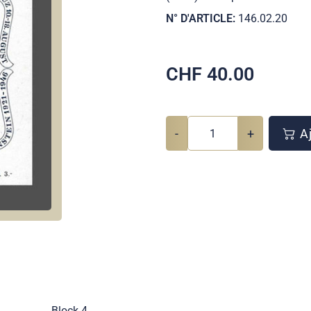
N° D'ARTICLE:
146.02.20
CHF
40.00
-
+
Aj
Block 4