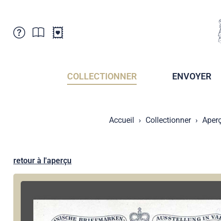
Service Clientele
Actualités
Points de vente
Abonnement
COLLECTIONNER
ENVOYER
Newsletter
Brochures
Archives des Brochures
Musée de la poste du Liechtenstein
Accueil
Collectionner
Aper
Archives des timbrage
Sociétés de collectionneurs
Presse / Médias
Crypto Timbres
Principauté de Liechtenstein
Postcrossing
retour à l'aperçu
Stamp Manager