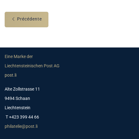
Précédente
Eine Marke der
Liechtensteinischen Post AG
post.li
Alte Zollstrasse 11
9494 Schaan
Liechtenstein
T +423 399 44 66
philatelie@post.li