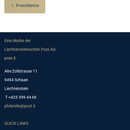
Précédente
Eine Marke der
Liechtensteinischen Post AG
post.li
Alte Zollstrasse 11
9494 Schaan
Liechtenstein
T +423 399 44 66
philatelie@post.li
QUICK LINKS