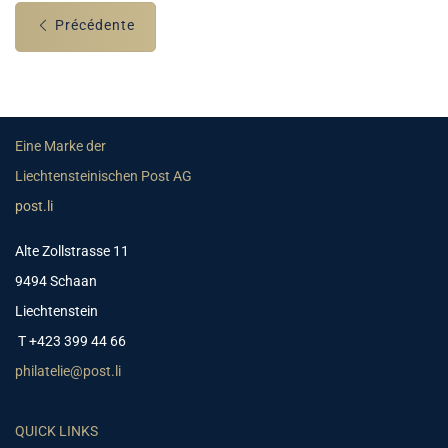
Précédente
Eine Marke der
Liechtensteinischen Post AG
post.li
Alte Zollstrasse 11
9494 Schaan
Liechtenstein
T +423 399 44 66
philatelie@post.li
QUICK LINKS