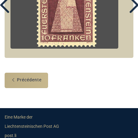
Précédente
Eine Marke der
Liechtensteinischen Post AG
post.li