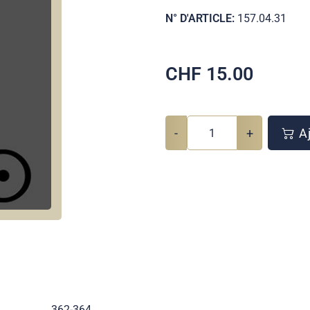
N° D'ARTICLE:
157.04.31
CHF
15.00
-
+
Aj
362-364