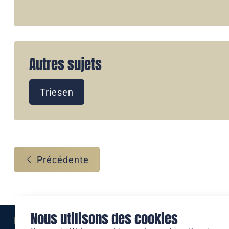
Autres sujets
Triesen
Précédente
Nous utilisons des cookies
Eine Marke der