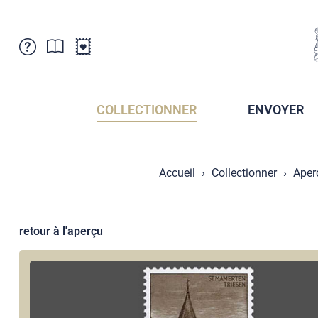
Service Clientele
Actualités
Points de vente
Abonnement
COLLECTIONNER
ENVOYER
Newsletter
Brochures
Archives des Brochures
Musée de la poste du Liechtenstein
Accueil
Collectionner
Aper
Archives des timbrage
Sociétés de collectionneurs
Presse / Médias
Crypto Timbres
Principauté de Liechtenstein
Postcrossing
retour à l'aperçu
Stamp Manager