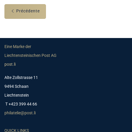
Précédente
Eine Marke der
Liechtensteinischen Post AG
post.li
Alte Zollstrasse 11
9494 Schaan
Liechtenstein
T +423 399 44 66
philatelie@post.li
QUICK LINKS