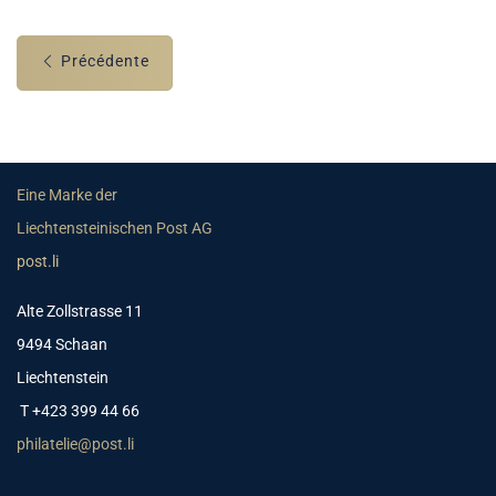
Précédente
Eine Marke der
Liechtensteinischen Post AG
post.li
Alte Zollstrasse 11
9494 Schaan
Liechtenstein
T +423 399 44 66
philatelie@post.li