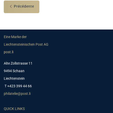
Précédente
Eine Marke der
Liechtensteinischen Post AG
post.li
Alte Zollstrasse 11
9494 Schaan
Liechtenstein
T +423 399 44 66
philatelie@post.li
QUICK LINKS