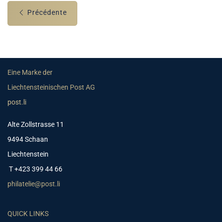
Précédente
Eine Marke der
Liechtensteinischen Post AG
post.li
Alte Zollstrasse 11
9494 Schaan
Liechtenstein
T +423 399 44 66
philatelie@post.li
QUICK LINKS