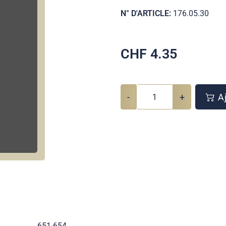
N° D'ARTICLE:
176.05.30
CHF
4.35
-
+
Aj
651-654