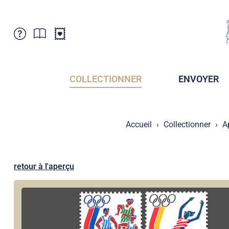
Service Clientele
Actualités
Points de vente
Abonnement
COLLECTIONNER
ENVOYER
Newsletter
Brochures
Archives des Brochures
Musée de la poste du Liechtenstein
Accueil
Collectionner
A
Archives des timbrage
Sociétés de collectionneurs
Presse / Médias
Crypto Timbres
Principauté de Liechtenstein
Postcrossing
retour à l'aperçu
Stamp Manager