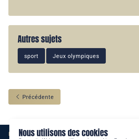
Autres sujets
sport
Jeux olympiques
Précédente
Nous utilisons des cookies
Eine Marke der