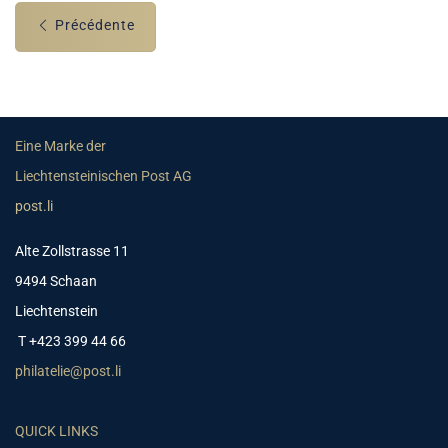
Précédente
Eine Marke der
Liechtensteinischen Post AG
post.li
Alte Zollstrasse 11
9494 Schaan
Liechtenstein
T +423 399 44 66
philatelie@post.li
QUICK LINKS